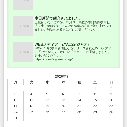
中日新聞で紹介されました。
三度目となりますが、12月３日掲載の中日新聞岐阜版
「人生100年時代」に向けた特集の記事で取り上げられ
ました。興味のある方はぜひご覧ください。
WEBメディア「ZYAO22(ジャオ)」
2022/11/1に岐阜新聞社からリリースされたWEBメディ
ア「ZYAO22(ジャオ)」の「マネー」に寄稿しました。
是非ご覧ください。
https://zyao22.gifu-np.co.jp/
2026年8月
月
火
水
木
金
土
日
1
2
3
4
5
6
7
8
9
10
11
12
13
14
15
16
17
18
19
20
21
22
23
24
25
26
27
28
29
30
31