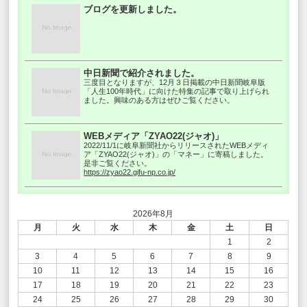
ブログを更新しました。
中日新聞で紹介されました。
三度目となりますが、12月３日掲載の中日新聞岐阜版
「人生100年時代」に向けた特集の記事で取り上げられ
ました。興味のある方はぜひご覧ください。
WEBメディア「ZYAO22(ジャオ)」
2022/11/1に岐阜新聞社からリリースされたWEBメディ
ア「ZYAO22(ジャオ)」の「マネー」に寄稿しました。
是非ご覧ください。
https://zyao22.gifu-np.co.jp/
2026年8月
月
火
水
木
金
土
日
1
2
3
4
5
6
7
8
9
10
11
12
13
14
15
16
17
18
19
20
21
22
23
24
25
26
27
28
29
30